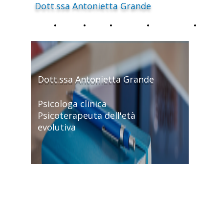
Dott.ssa Antonietta Grande
Home
Chi
Contatti
Prestazioni
Rece
Sono
E Prezzi
Dott.ssa Antonietta Grande
Psicologa clinica
Psicoterapeuta dell'età
evolutiva